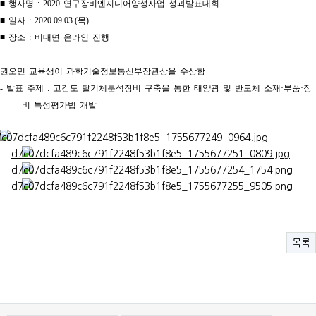
■
행사명
: 2020
연구장비엔지니어양성사업 성과발표대회
■
일자
: 2020.09.03.(
목
)
■
장소
:
비대면 온라인 진행
권오민 교육생이 과학기술정보통신부장관상을 수상함
-
발표 주제
:
고감도 탈기체분석장비 구축을 통한 태양광 및 반도체 소재
·
부품
·
장
비 특성평가법 개발
목록