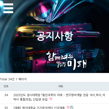
공지사항
Total 34건
1 페이지
번호
제목
34
2025년도 정시대학원 『첨단과학의 미래 - 연구장비개발 전공 석사,박사,석·
박사 통합과정』 신입생 모집
33
[채용] 명지대학교 기기분석센터 신규채용