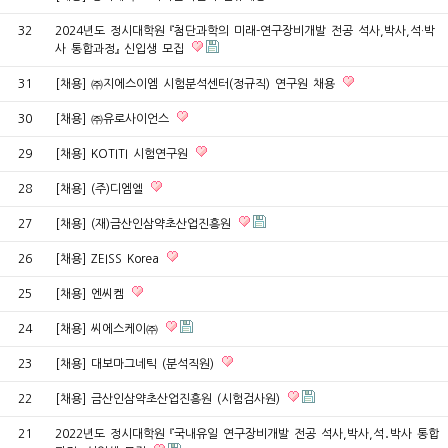
32
2024년도 정시대학원 『첨단과학의 미래-연구장비개발 전공 석사,박사,석·박
사 통합과정』 신입생 모집
31
[채용] ㈜지에스이엠 시험분석센터(정규직) 연구원 채용
30
[채용] ㈜유로사이언스
29
[채용] KOTITI 시험연구원
28
[채용] (주)디엠엘
27
[채용] (재)금산인삼약초산업진흥원
26
[채용] ZEISS Korea
25
[채용] 엔씨켐
24
[채용] 씨에스케이㈜
23
[채용] 대보마그네틱 (분석직원)
22
[채용] 금산인삼약초산업진흥원 (시험검사원)
21
2022년도 정시대학원 『국내유일 연구장비개발 전공 석사,박사,석․박사 통합