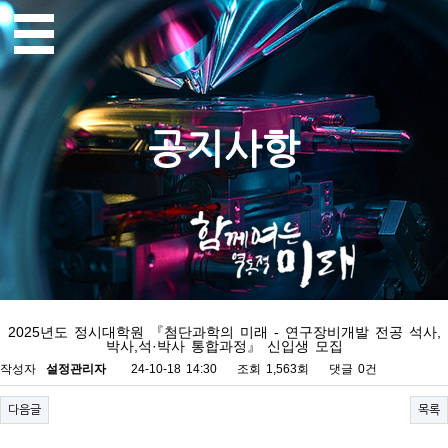
공지사항
2025년도 정시대학원 『첨단과학의 미래 - 연구장비개발 전공 석사,
박사,석·박사 통합과정』 신입생 모집
작성자
설정관리자
24-10-18 14:30
조회
1,563회
댓글
0건
다음글
목록